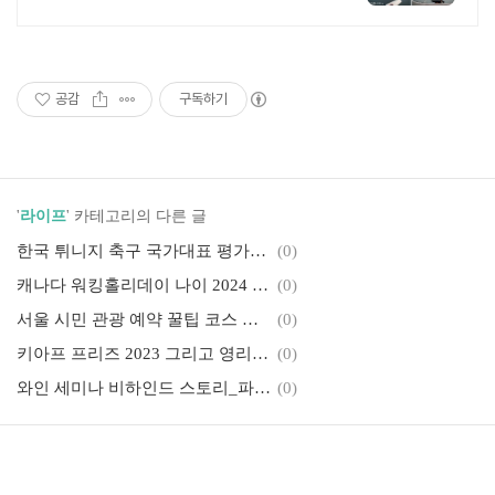
드
공감
구독하기
'
라이프
' 카테고리의 다른 글
한국 튀니지 축구 국가대표 평가전 친선경기 상암 월드컵경기장 취식팁
(0)
캐나다 워킹홀리데이 나이 2024 직업 노하우 바이블
(0)
서울 시민 관광 예약 꿀팁 코스 추천(1)_더현대 디즈니
(0)
키아프 프리즈 2023 그리고 영리치 아트페어
(0)
와인 세미나 비하인드 스토리_파리의 심판
(0)