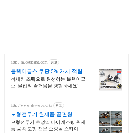
2. 국군의날 행사
3. 국군의날 시가행사
http://m.coupang.com
광고
블랙이글스 쿠팡 5% 캐시 적립
섬세한 조립으로 완성하는 블랙이글
스, 몰입의 즐거움을 경험하세요! 실
감나는 프라모델 정교한 디테일을 쿠
팡에서 바로 만나보세요.
http://www.sky-world.kr
광고
모형전투기 완제품 끝판왕
모형전투기 초정밀 다이케스팅 완제
품 금속 모형 전문 쇼핑몰 스카이월