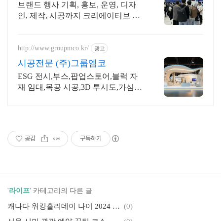
브랜드 행사 기획, 홍보, 운영, 디자
인, 제작, 시공까지 크리에이티브 행
사 대행 기획부터 - 실행 - 결과까지
ALL-IN-ONE 행사 에이전시 와이낫
입니다.
http://www.groupmco.kr/
광고
시공전문 (주)그룹엠코
ESG 전시,부스,팝업스토어,블럭 자
재 임대,목공 시공,3D 투시도,가심비
견적!
공감
구독하기
'
라이프
' 카테고리의 다른 글
캐나다 워킹홀리데이 나이 2024 직업 노하우 바이블
(0)