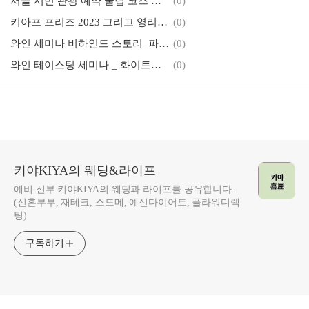
서울 시민 관광 예약 꿀팁 코스 추천(2)_2023 국군의날 시간행
(0)
키아프 프리즈 2023 그리고 영리치 아트페어
(0)
와인 세미나 비하인드 스토리_파리의 심판
(0)
와인 테이스팅 세미나 _ 화이트와인 기후, 품종, 떼루아
(0)
키야KIYA의 웨딩&라이프
예비 신부 키야KIYA의 웨딩과 라이프를 공유합니다.
(신혼부부, 재테크, 스드메, 예신다이어트, 플라워디렉
팅)
구독하기