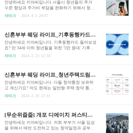
전자와 SK하이닉스의 ..
기대에 기반한 구조. 미국, 이란 평화협상 순조롭지 않음, 협상 불확
안녕하세요 키야씨입니다.서울시 청년들의 주거
실성 커지는 중이므로 전쟁종료기대와 협상실패 리스크를 동시에
수준 향상과 주거비 부담을 완화하기 위해서 청년
보는 상태이다.> 유가상승과 지정학 리스크를 경계하는 중이다. 가
월세사업을 지원한다는데, 4/3 수요일부터 4/23 화
재테크
2024. 4. 3. 20:07
장 상승여력이 높다고 보는 업종은 헬..
요일 18시까지 신청홈페이지가 열렸습니다. 지금
바로 신청하러 가세요!월 20만 원 이하, 최대 12개
월, 240만 원까지 지원해 준다고 하니 신청자격, 필
신혼부부 웨딩 라이프_기후동행카드_5만원대 청년형 출시, 구매 충전 환급, 판매처
요서류, 예외대상을 자세하게 알려드립니다. 서울
시 청년 월세 신청하기 청년안심주택서울시 청년,
안녕하세요 키야씨입니다. 기후동행카드 들어보셨
신혼부부를 위해 역세권 및 간선도로변에 주변시
죠? 만 34세 이하 청년들을 위한 '5만 원대' 기후동
세대비 저렴한 임대주택을 공급합니다soco.seoul.g
행카드가 나온다고 합니다! 출시 이후 한 달이 채
재테크
2024. 2. 23. 12:34
o.kr 1. 서울시 청년 월세 지원사업 신청자격건강
되지 않아 누적 판매량 43만 장을 돌파하며 인기를
보험료 부과액, 토지과세표준액, 건축물과세표준
끌고 있는 기후동행카드의 흥행에 이어 청년형으
액, 분양권 또는 조합원 입주권, 자동차 차량시가
로 더 저렴하게 나온다고 하니 관련 정보 공유합니
신혼부부 웨딩 라이프_청년주택드림통장 가입, 조건, 대출
표준액, 국민기초생활수급자 해당분야(거주지 동
다. 1. 기후동행카드 청년서울시는 만 19세부터 34
사무소 전화문의)를..
세 청년들을 대상으로, 가격 5만5000원권(따릉이
안녕하세요 키야씨입니다. 다들 청약통장 보유하
미포함)과 5만 8000원권(따릉이 포함) 두 종류의 청
고 계신가요? 저도 현재는 일반형 주택 청약 통장
년 맞춤형 기후동행카드를 선보인다고 합니다. 기
을 갖고 있는데, 무주택 청년의 주택 구입과 자산
재테크
2024. 2. 20. 23:31
존 가격 6만2000원권과 6만 5000원권에 비해 약 1
형성을 지원하는 청년 전용 청약 통장이 21일 출시
2% 할인된 가격이며 오는 26일부터 사용할 수 있
된다고 합니다. 이번 기회에 청년주택드림통장으
다고 하네요. 기후동행카드 구매하기 2. 기후동행
로 전환하여 기존 납입기간, 금액, 횟수는 그대로
[무순위줍줍] 개포 디에이치 퍼스티어 아이파크_분양가, 시세차익, 입지, 자격조건
카드 구매, 충전, 환급모바일카드는 모바일 티머니
이전받으면서 전환하려고 합니다. 청년주택드림청
앱 다..
약통장 가입하기 1. 청년주택드림 가입방법청년주
안녕하세요 키야씨입니다. 저희 부부가 서울 입성
택드림청약통장은 2월 21일부터 전국 주택도시기
을 위해서 매번 도전하고 있는 청약일정과 공부한