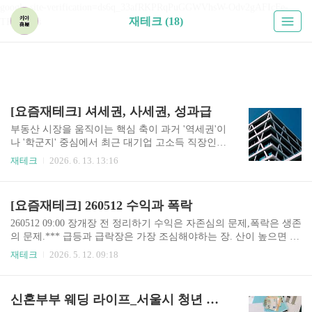
google-site-verification=ds6q_33afRKPRqPuGGWVhsW-Odv2gAFIcFe-
재테크 (18)
TKUPHos
[요즘재테크] 셔세권, 사세권, 성과급
부동산 시장을 움직이는 핵심 축이 과거 '역세권'이
나 '학군지' 중심에서 최근 대기업 고소득 직장인들
의 복지와 재력을 기반으로 한 새로운 입지 조건으
재테크
2026. 6. 13. 13:16
로 재편되고 있습니다. 이른바 반도체 슈퍼사이클
과 대기업의 압도적인 복지 혜택이 맞물리면서, 시
장에서는 '셔세권', '사세권', 그리고 '성과급'이라는
[요즘재테크] 260512 수익과 폭락
세 가지 키워드가 집값을 흔드는 강력한 변수로 떠
올랐습니다. 직장인들의 주거지도 바꾸고 있는 이
260512 09:00 장개장 전 정리하기 수익은 자존심의 문제,폭락은 생존
세 가지 신조어의 의미와 부동산 시장에 미치는 영
의 문제.*** 급등과 급락장은 가장 조심해야하는 장. 산이 높으면 골
향력을 명확하게 정리해 드립니다. 고소득 직장인
이 깊다 그렇기 때문에 언제올지 모르는 불안감.> 자동매수를 주저
재테크
2026. 5. 12. 09:18
의 부의 지도, 셔세권(삼성전자·SK하이닉스 셔틀
하게 되는 이유 벌써 3주째, 한달이다.. 2026년 AI랠리는 1999년 닷
세권)최근 경기 남부 반도체 벨트를 중심으로 부동
컴버블과 완전히 같지 않다.역사적 광기 단계와 동일하다고 단정하
산 시장에서 가장 뜨겁게 떠오른 단어는 단연 '셔세
기 어렵다.닷컴버블만큼 극단적이지는 않다. 야데니 가장 강환 낙관
신혼부부 웨딩 라이프_서울시 청년 월세 지원_신청자격, 필요서류, 예외대상
권'입니다. 이는 대한민국 반도체 양대 산맥인 삼성
론자 기관, 에센피 목표치 상향 조정 "8250"현재의 상승은 실적성장