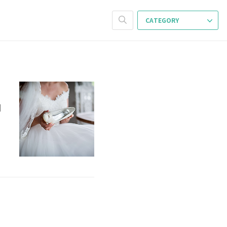
CATEGORY
에
을
이
러