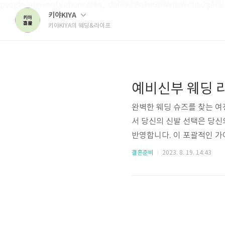
google-site-verification=ds6q_33afRKPRqPuGGWVhsW-Odv2gAFI
키야KIYA
키야KIYA의 웨딩&라이프
완벽한 웨딩 슈즈를 찾는 여
서 당신의 신발 선택은 당
반영합니다. 이 포괄적인 
는 완벽한 한 쌍을 발견할 수
결혼준비
2023. 8. 19. 14:43
제시합니다.1. 드레스 소
필수입니다. 레이스나 빈티
는 섬세한 힐이나 플랫을 선택
한 드레스 스타일을 완벽하게