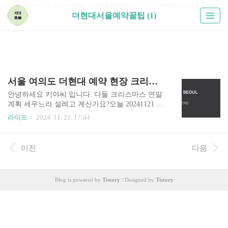
google-site-verification=ds6q_33afRKPRqPuGGWVhsW-Odv2gAFIcFe-
더현대서울예약꿀팁 (1)
TKUPHos
서울 여의도 더현대 예약 현장 크리스마스 링크 및 예약없이 입장꿀팁
안녕하세요 키야씨 입니다. 다들 크리스마스 연말
계획 세우느라 설레고 계신가요?오늘 20241121 18
시에 서울 여의도 더현대 크리스마스 빌리지 3차
라이프
2024. 11. 21. 17:44
예약이 열립니다.이미 지나간 1차, 2차는 제앞에 2
만명 뜨더라구요? ^.ㅠ 실패의 아픔을 딛고 3차는
꼭, 극악무도한 현장 웨이팅을 보면서 항상 포기 했
이전
다음
었는데 오늘은 꼭 성공해 보자구요! 더현대 서울
크리스마스 빌리지 3차 예약방법 예약링크 바로가
기 꼭 성공하세요!! 3차 예약가능한 일자는 12월 1
Blog is powered by
Tistory
/ Designed by
Tistory
일(일) ~ 12월 15일(일) 입니다. 운영시간은 오전 10
시반부터 오후7시반으로 1시간 간격으로 총 10 타
임입니다. 첫타임이 사람이 제일 없고 한적하게 즐
길 수 있어 좋습니다. 계정당 최대 인원은 4매까지
가능합니다. 24개월 미만은 인원에 포함은 ..