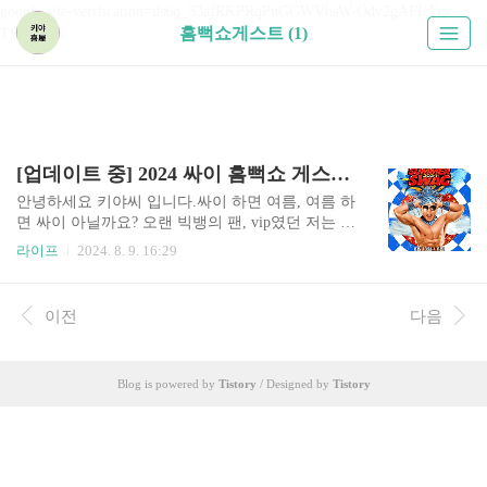
google-site-verification=ds6q_33afRKPRqPuGGWVhsW-Odv2gAFIcFe-
흠뻑쇼게스트 (1)
TKUPHos
[업데이트 중] 2024 싸이 흠뻑쇼 게스트 라인업 보러가기 앵콜공연 티켓팅 꿀팁
안녕하세요 키야씨 입니다.싸이 하면 여름, 여름 하
면 싸이 아닐까요? 오랜 빅뱅의 팬, vip였던 저는 콘
서트/공연에 대한 기대치가 굉장히 높기(?) 때문에
라이프
2024. 8. 9. 16:29
다른 가수들의 콘서트에서 만족을 못 느꼈었습니
다. 늦바람인지 뭔지 싸이 콘서트만큼은 여름싸이,
연말싸이 번갈아 놓치지 않고 가고 있습니다. 매번
이전
다음
스탠딩에서 콘서트를 미칠 듯이 즐기지만, 한편으
로는 이제 내년에는 못 오나 싶다가도 또 금방 모든
걸 잊고 다시 예약하게 되는 마력이 있는 것 같습니
Blog is powered by
Tistory
/ Designed by
Tistory
다. 1. 2024 싸이 흠뻑쇼, 올나잇스탠드 콘서트, 장
소, 예매 일정예매는 동시에 2024/06/10 8PM 오픈
되었습니다. 6/29(토) 원주 종합 운동장7/6(토), 7/7
(일) 광주 월드컵 경기장7/13(토), 7/14(일) 대구 스
타디움 주경기장7/2..