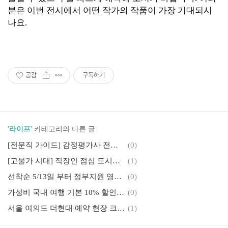
분은 이번 전시에서 어떤 작가의 작품이 가장 기대되시
나요.
공감
구독하기
'
라이프
' 카테고리의 다른 글
[전문직 가이드] 감정평가사 전망과 현실, 준비과정부터 합격까지 필요한 총비용 정리(박문각 감정평가사)
(0)
[고물가 시대] 직장인 점심 도시락 정기구독 및 가성비 점심 밀키트 추천 3종 비교
(1)
선착순 5/13일 부터 정부지원 영화 6천원 할인 방법, 할인권 발행일
(0)
가성비 국내 여행 기본 10% 할인 받는 방법(ktx힘내라청춘, 여행사샵백, 제주탐나는전 주유소 등)
(0)
서울 여의도 더현대 예약 현장 크리스마스 링크 및 예약없이 입장꿀팁
(1)