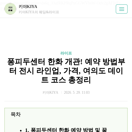
google-site-verification=ds6q_33afRKPRqPuGGWVhsW-Odv2gAFIcFe-
키야KIYA
TKUPHos
키야KIYA의 웨딩&라이프
라이프
퐁피두센터 한화 개관! 예약 방법부
터 전시 라인업, 가격, 여의도 데이
트 코스 총정리
키야KIYA
2026. 5. 29. 11:03
목차
1. 퐁피두센터 한화 예약 방법 및 꿀