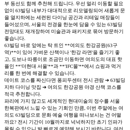
부 동선도 함께 추천해
드립니다. 우선 멀리 이동할 필요
없이 63빌딩 내부가 대대적으로 리모델링되어 새롭게 문
을 열지하에는 세련된 다이닝 공간과 리테일 매장들이
들어섰으며, 서울의 전경을 한눈에 담을 수 있는 63빌딩
전망대도 재개장하여 미술관과 패키지로 묶어 방문하기
좋습니다.
63빌딩 바로 앞에는 탁 트인 **여의도 한강공원(63구
역)**이 있어 가벼운 산책이나 '한강 라면'을 즐기기 좋
고, 도보나 따릉이로 조금만 이동하면 여의도의 대표 핫
플인 **'더현대 서울'**과 **'IFC몰'**에서 쇼핑과 먹거
리를 한 번에 해결할 수 있습니다.
데이트 코스를 짜신다면 ⁠퐁피두센터 전시 관람 ➔ 63빌딩
지하 다이닝 맛집 ➔ 여의도 한강공원 야경 산책⁠ 코스를
적극 추천합니다.
파리에 가지 않고도 세계적인 현대미술의 정수를 서울
한복판에서 느낄 수 있는 기회인 만큼, 이번 주말에는 여
의도 63빌딩으로 문화 예술 여행을 떠나보시는 건 어떨
까요? 전시 기간이 10월까지로 넉넉하지만 초기 인파가
몰릴 수 있으니 발 빠르게 예약해 보시기 바랍니다. 여러