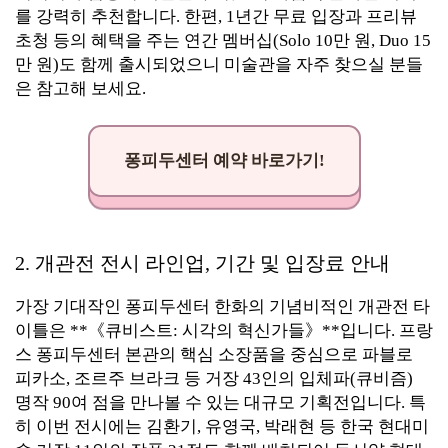
를 강력히 추천합니다. 한편, 1년간 무료 입장과 프리뷰
초청 등의 혜택을 주는 연간 멤버십(Solo 10만 원, Duo 15
만 원)도 함께 출시되었으니 미술관을 자주 찾으실 분들
은 참고해 보세요.
퐁피두센터 예약 바로가기!
2. 개관전 전시 라인업, 기간 및 입장료 안내
가장 기대작인 퐁피두센터 한화의 기념비적인 개관전 타
이틀은 **《큐비스트: 시각의 혁신가들》**입니다. 프랑
스 퐁피두센터 본관의 핵심 소장품을 중심으로 파블로
피카소, 조르주 브라크 등 거장 43인의 입체파(큐비즘)
명작 90여 점을 만나볼 수 있는 대규모 기획전입니다. 특
히 이번 전시에는 김환기, 유영국, 박래현 등 한국 현대미