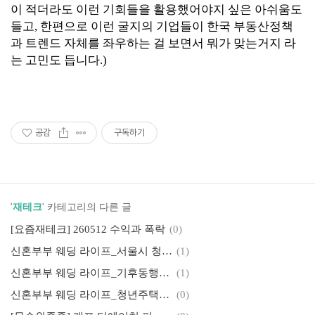
이 적더라도 이런 기회들을 활용했어야지 싶은 아쉬움도
들고, 한편으로 이런 굴지의 기업들이 한국 부동산정책
과 트렌드 자체를 좌우하는 걸 보면서 뭐가 맞는거지 라
는 고민도 듭니다.)
공감
구독하기
'
재테크
' 카테고리의 다른 글
[요즘재테크] 260512 수익과 폭락
(0)
신혼부부 웨딩 라이프_서울시 청년 월세 지원_신청자격, 필요서류, 예외대상
(1)
신혼부부 웨딩 라이프_기후동행카드_5만원대 청년형 출시, 구매 충전 환급, 판매처
(1)
신혼부부 웨딩 라이프_청년주택드림통장 가입, 조건, 대출
(0)