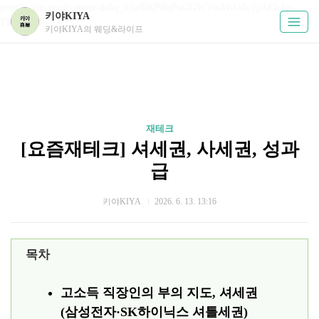
google-site-verification=ds6q_33afRKPRqPuGGWVhsW-Odv2gAFIcFe-
키야KIYA
TKUPHos
키야KIYA의 웨딩&라이프
재테크
[요즘재테크] 셔세권, 사세권, 성과
급
키야KIYA
2026. 6. 13. 13:16
목차
고소득 직장인의 부의 지도, 셔세권
(삼성전자·SK하이닉스 셔틀세권)