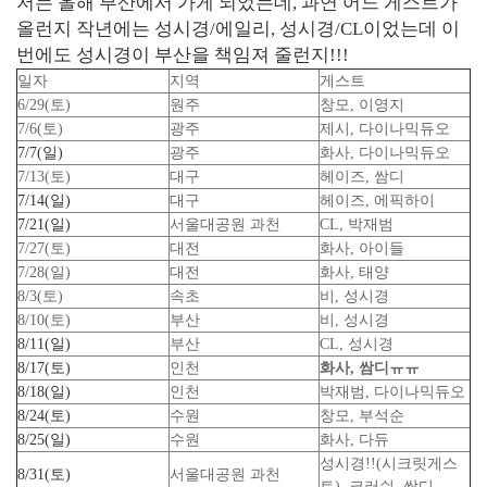
저는 올해 부산에서 가게 되었는데, 과연 어느 게스트가
올런지 작년에는 성시경/에일리, 성시경/CL이었는데 이
번에도 성시경이 부산을 책임져 줄런지!!!
일자
지역
게스트
6/29(토)
원주
창모, 이영지
7/6(토)
광주
제시, 다이나믹듀오
7/7(일)
광주
화사, 다이나믹듀오
7/13(토)
대구
헤이즈, 쌈디
7/14(일)
대구
헤이즈, 에픽하이
7/21(일)
서울대공원 과천
CL, 박재범
7/27(토)
대전
화사, 아이들
7/28(일)
대전
화사, 태양
8/3(토)
속초
비, 성시경
8/10(토)
부산
비, 성시경
8/11(일)
부산
CL, 성시경
8/17(토)
인천
화사, 쌈디ㅠㅠ
8/18(일)
인천
박재범, 다이나믹듀오
8/24(토)
수원
창모, 부석순
8/25(일)
수원
화사, 다듀
성시경!!(시크릿게스
8/31(토)
서울대공원 과천
트), 크러쉬, 쌈디