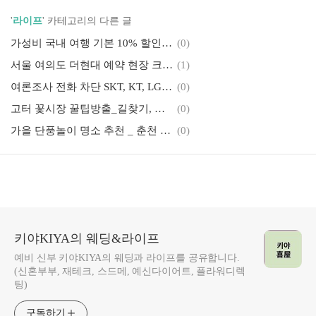
'
라이프
' 카테고리의 다른 글
가성비 국내 여행 기본 10% 할인 받는 방법(ktx힘내라청춘, 여행사샵백, 제주탐나는전 주유소 등)
(0)
서울 여의도 더현대 예약 현장 크리스마스 링크 및 예약없이 입장꿀팁
(1)
여론조사 전화 차단 SKT, KT, LG, 알뜰폰요금, 02, 1547, 아이폰,(+사전투표 장소 찾기)
(0)
고터 꽃시장 꿀팁방출_길찾기, 영업시간, 가격
(0)
가을 단풍놀이 명소 추천 _ 춘천 편, 소울로스터리, 전기자전거, 춘천세계주류마켓
(0)
키야KIYA의 웨딩&라이프
예비 신부 키야KIYA의 웨딩과 라이프를 공유합니다.
(신혼부부, 재테크, 스드메, 예신다이어트, 플라워디렉
팅)
구독하기