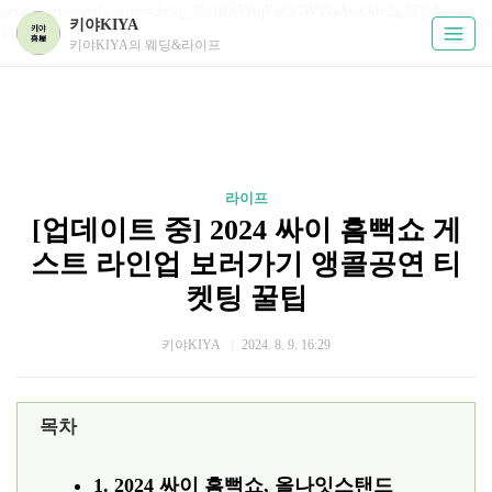
google-site-verification=ds6q_33afRKPRqPuGGWVhsW-Odv2gAFIcFe-
키야KIYA
TKUPHos
키야KIYA의 웨딩&라이프
라이프
[업데이트 중] 2024 싸이 흠뻑쇼 게
스트 라인업 보러가기 앵콜공연 티
켓팅 꿀팁
키야KIYA
2024. 8. 9. 16:29
목차
1. 2024 싸이 흠뻑쇼, 올나잇스탠드