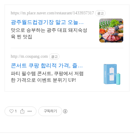
https://m.place.naver.com/restaurant/1433937317
광고
광주월드컵경기장 말고 오늘은
솥뚜껑 삼겹살?
맛으로 승부하는 광주 대표 돼지숙성
육 찐 맛집
http://m.coupang.com
광고
콘서트 쿠팡 합리적 가격, 즐거
움은 두배
파티 필수템 콘서트, 쿠팡에서 저렴
한 가격으로 이벤트 분위기 UP!
1
구독하기