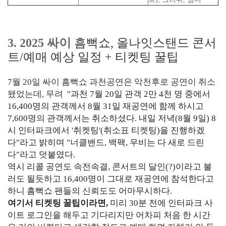
3. 2025 싸이
흠뻑쇼, 올나잇스탠드 콘서
트/예매 예상 일정
+ 티켓팅 꿀팁
7월 20일 싸이 흠뻑쇼 과천공연은 악천후로 공연이 취소
됐었는데, 무려
"과천 7월 20일 관객 2만 4천 명 중에서
16,400명의 관객께서 8월 31일 재공연에 함께 하시고
7,600명의 관객께서는 취소하셨다. 내일 저녁(8월 9일) 8
시 인터파크에서 '취켓팅'(취소표 티켓팅)을 진행하겠
다"라고 밝히며 "너클밴드, 백팩, 우비는 다 새로 드린
다"라고 덧붙였다.
역시 리콜 공연도 속전속결, 콘서트의 달인(?)이라고 불
러도 될듯하고 16,400명이 그대로 재공연에 참석한다고
하니 흠뻑쇼 팬들의 신뢰도도 어마무시하다.
여기서 티켓팅 꿀팁이라면,
미리 30분 전에 인터파크 사
이트 로그인을 해두고 기다리지만 어차피 처음 한 시간